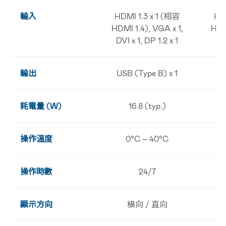
輸入
HDMI 1.3 x 1 (相容
HDM
HDMI 1.4), VGA x 1,
HDMI
DVI x 1, DP 1.2 x 1
DVI
輸出
USB (Type B) x 1
US
耗電量 (W)
16.8 (typ.)
操作溫度
0°C – 40°C
操作時數
24/7
顯示方向
橫向 / 直向