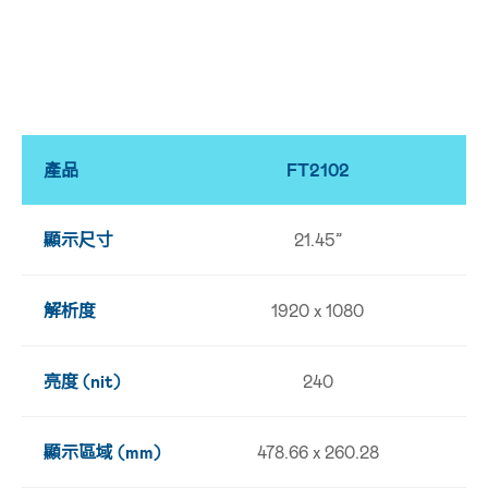
產品
FT2102
顯示尺寸
21.45”
解析度
1920 x 1080
亮度 (nit)
240
顯示區域 (mm)
478.66 x 260.28
52