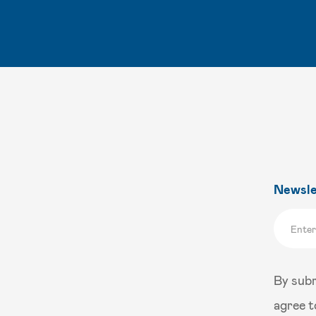
Newsle
By subm
agree t