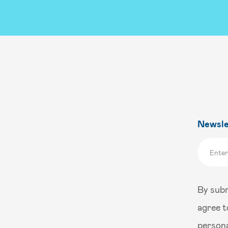
Newsle
By subm
agree t
persona