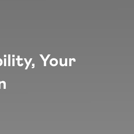
lity, Your
n