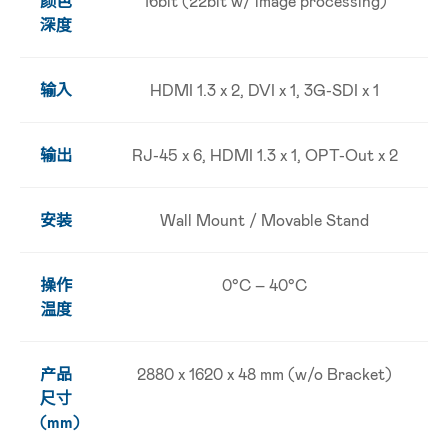
颜色
16bit (22bit w/ image processing)
深度
输入
HDMI 1.3 x 2, DVI x 1, 3G-SDI x 1
输出
RJ-45 x 6, HDMI 1.3 x 1, OPT-Out x 2
安装
Wall Mount / Movable Stand
操作
0°C – 40°C
温度
产品
2880 x 1620 x 48 mm (w/o Bracket)
尺寸
(mm)