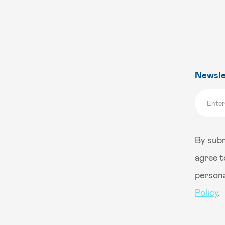
Newsle
By subm
agree t
persona
Policy
.