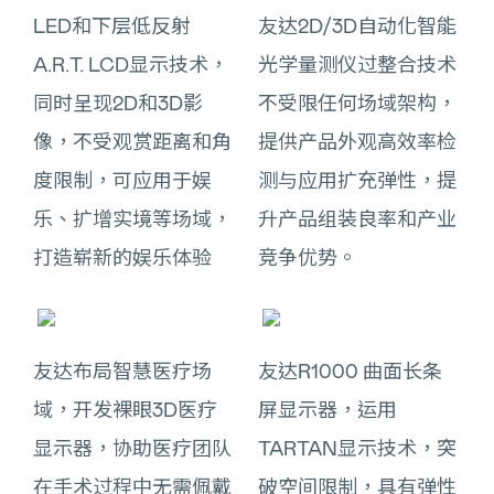
LED和下层低反射
友达2D/3D自动化智能
A.R.T. LCD显示技术，
光学量测仪过整合技术
同时呈现2D和3D影
不受限任何场域架构，
像，不受观赏距离和角
提供产品外观高效率检
度限制，可应用于娱
测与应用扩充弹性，提
乐、扩增实境等场域，
升产品组装良率和产业
打造崭新的娱乐体验
竞争优势。
友达布局智慧医疗场
友达R1000 曲面长条
域，开发裸眼3D医疗
屏显示器，运用
显示器，协助医疗团队
TARTAN显示技术，突
在手术过程中无需佩戴
破空间限制，具有弹性