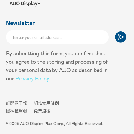
Newsletter
By submitting this form, you confirm that
you agree to the storing and processing of
your personal data by AUO as described in
our
Privacy Policy
.
訂閱電子報
網站使用條例
隱私權聲明
從業道德
© 2025 AUO Display Plus Corp., All Rights Reserved.